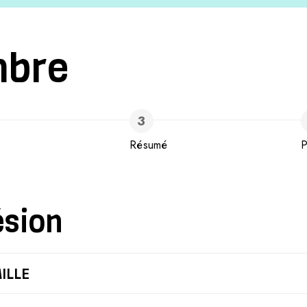
mbre
Résumé
P
ésion
ILLE