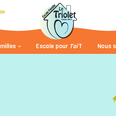
on
milles
Escale pour
Toi
T
Nous s